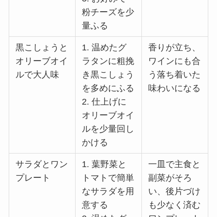
粉チーズを少
量ふる
黒こしょうと
1. 温めたグ
香りが立ち、
オリーブオイ
ラタンに粗挽
ワインにも合
ルで大人味
き黒こしょう
う落ち着いた
を多めにふる
味わいになる
2. 仕上げに
オリーブオイ
ルを少量回し
かける
サラダとワン
1. 葉野菜と
一皿で主食と
プレート
トマトで簡単
副菜がそろ
なサラダを用
い、後片づけ
意する
も少なく済む