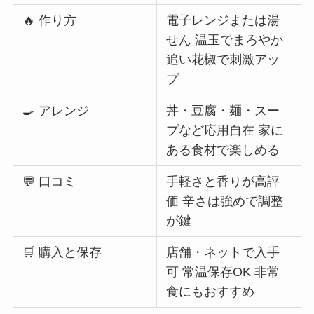
🔥 作り方
電子レンジまたは湯
せん 温玉でまろやか
追い花椒で刺激アッ
プ
🍳 アレンジ
丼・豆腐・麺・スー
プなど応用自在 家に
ある食材で楽しめる
💬 口コミ
手軽さと香りが高評
価 辛さは強めで調整
が鍵
🛒 購入と保存
店舗・ネットで入手
可 常温保存OK 非常
食にもおすすめ