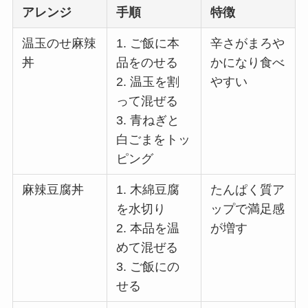
アレンジ
手順
特徴
温玉のせ麻辣
1. ご飯に本
辛さがまろや
丼
品をのせる
かになり食べ
2. 温玉を割
やすい
って混ぜる
3. 青ねぎと
白ごまをトッ
ピング
麻辣豆腐丼
1. 木綿豆腐
たんぱく質ア
を水切り
ップで満足感
2. 本品を温
が増す
めて混ぜる
3. ご飯にの
せる