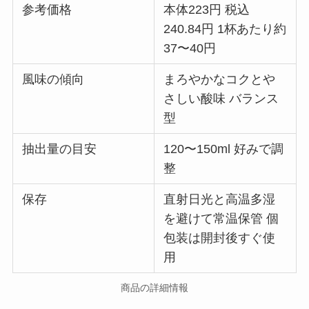
参考価格
本体223円 税込
240.84円 1杯あたり約
37〜40円
風味の傾向
まろやかなコクとや
さしい酸味 バランス
型
抽出量の目安
120〜150ml 好みで調
整
保存
直射日光と高温多湿
を避けて常温保管 個
包装は開封後すぐ使
用
商品の詳細情報