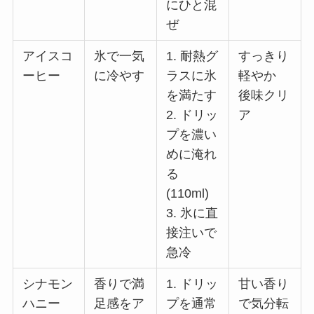
にひと混
ぜ
アイスコ
氷で一気
1. 耐熱グ
すっきり
ーヒー
に冷やす
ラスに氷
軽やか
を満たす
後味クリ
2. ドリッ
ア
プを濃い
めに淹れ
る
(110ml)
3. 氷に直
接注いで
急冷
シナモン
香りで満
1. ドリッ
甘い香り
ハニー
足感をア
プを通常
で気分転