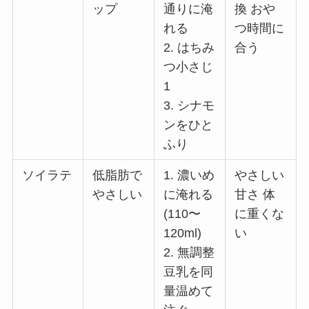
ップ
通りに淹
換 おや
れる
つ時間に
2. はちみ
合う
つ小さじ
1
3. シナモ
ンをひと
ふり
ソイラテ
低脂肪で
1. 濃いめ
やさしい
やさしい
に淹れる
甘さ 体
(110〜
に重くな
120ml)
い
2. 無調整
豆乳を同
量温めて