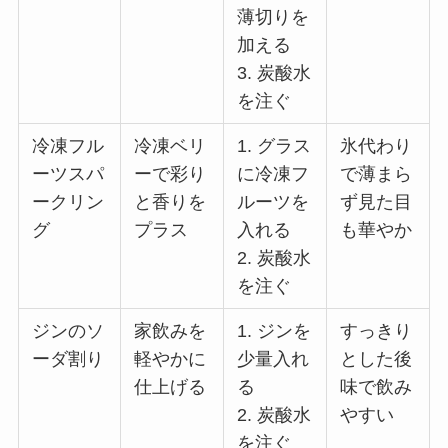
薄切りを
加える
3. 炭酸水
を注ぐ
冷凍フル
冷凍ベリ
1. グラス
氷代わり
ーツスパ
ーで彩り
に冷凍フ
で薄まら
ークリン
と香りを
ルーツを
ず見た目
グ
プラス
入れる
も華やか
2. 炭酸水
を注ぐ
ジンのソ
家飲みを
1. ジンを
すっきり
ーダ割り
軽やかに
少量入れ
とした後
仕上げる
る
味で飲み
2. 炭酸水
やすい
を注ぐ