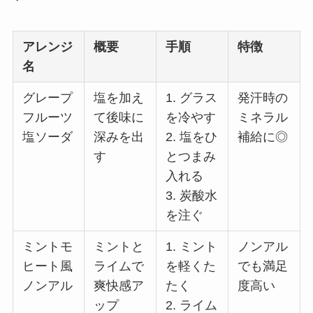
アレンジ
概要
手順
特徴
名
グレープ
塩を加え
1. グラス
発汗時の
フルーツ
て後味に
を冷やす
ミネラル
塩ソーダ
深みを出
2. 塩をひ
補給に◎
す
とつまみ
入れる
3. 炭酸水
を注ぐ
ミントモ
ミントと
1. ミント
ノンアル
ヒート風
ライムで
を軽くた
でも満足
ノンアル
爽快感ア
たく
度高い
ップ
2. ライム