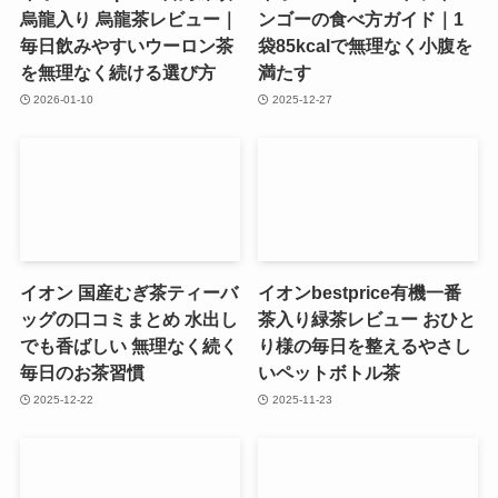
烏龍入り 烏龍茶レビュー｜
ンゴーの食べ方ガイド｜1
毎日飲みやすいウーロン茶
袋85kcalで無理なく小腹を
を無理なく続ける選び方
満たす
2026-01-10
2025-12-27
イオン 国産むぎ茶ティーバ
イオンbestprice有機一番
ッグの口コミまとめ 水出し
茶入り緑茶レビュー おひと
でも香ばしい 無理なく続く
り様の毎日を整えるやさし
毎日のお茶習慣
いペットボトル茶
2025-12-22
2025-11-23