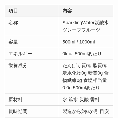
項目
内容
名称
SparklingWater炭酸水
グレープフルーツ
容量
500ml / 1000ml
エネルギー
0kcal 500mlあたり
栄養成分
たんぱく質0g 脂質0g
炭水化物0g 糖質0g 食
物繊維0g 食塩相当量
0.0g 500mlあたり
原材料
水 鉱水 炭酸 香料
賞味期間
製造から約6か月 目安