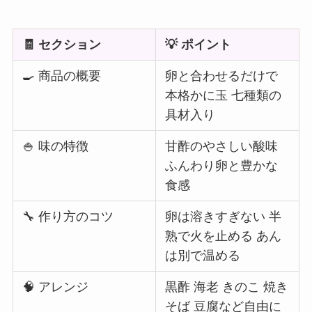
🧾 セクション
💡 ポイント
🍳 商品の概要
卵と合わせるだけで
本格かに玉 七種類の
具材入り
🍚 味の特徴
甘酢のやさしい酸味
ふんわり卵と豊かな
食感
🔧 作り方のコツ
卵は溶きすぎない 半
熟で火を止める あん
は別で温める
🧠 アレンジ
黒酢 海老 きのこ 焼き
そば 豆腐など自由に