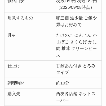
価格目安
税抜169円 税込182円
（2025/09/08時点）
用意するもの
卵三個 油少量 ご飯や
麺はお好みで
具材
たけのこ にんじん か
まぼこ きくらげ かに
肉 椎茸 グリーンピー
ス
仕上げ
甘酢あん付き とろみ
タイプ
調理時間
約10分
購入先
西友各店舗 ネットス
ーパー