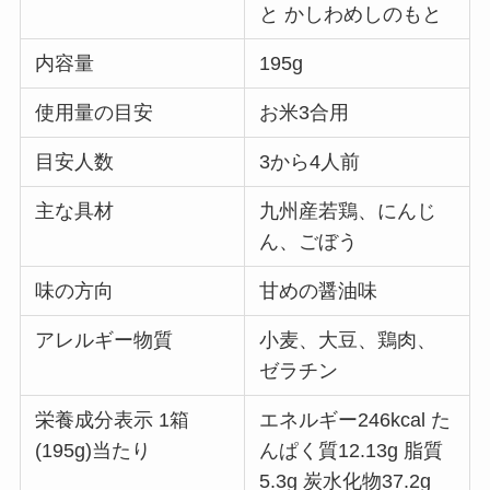
と かしわめしのもと
内容量
195g
使用量の目安
お米3合用
目安人数
3から4人前
主な具材
九州産若鶏、にんじ
ん、ごぼう
味の方向
甘めの醤油味
アレルギー物質
小麦、大豆、鶏肉、
ゼラチン
栄養成分表示 1箱
エネルギー246kcal た
(195g)当たり
んぱく質12.13g 脂質
5.3g 炭水化物37.2g