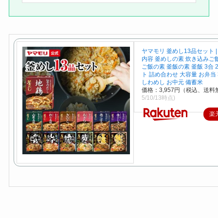
ヤマモリ 釜めし13品セット |
内容 釜めしの素 炊き込みご
ご飯の素 釜飯の素 釜飯 3合 
ト 詰め合わせ 大容量 お弁当
しわめし お中元 備蓄米
価格：3,957円（税込、送料
5/10/13時点)
楽