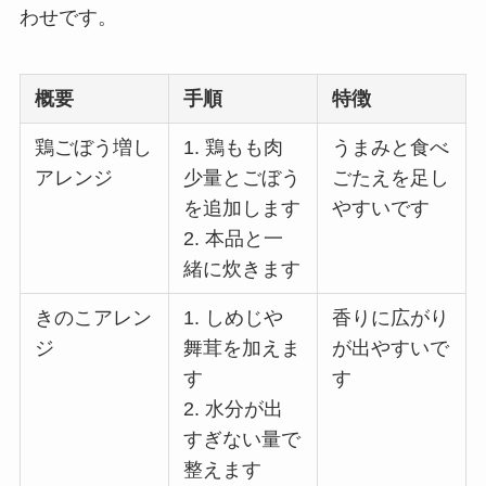
わせです。
概要
手順
特徴
鶏ごぼう増し
1. 鶏もも肉
うまみと食べ
アレンジ
少量とごぼう
ごたえを足し
を追加します
やすいです
2. 本品と一
緒に炊きます
きのこアレン
1. しめじや
香りに広がり
ジ
舞茸を加えま
が出やすいで
す
す
2. 水分が出
すぎない量で
整えます