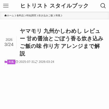
ヒトリスト スタイルブック
ホーム
食料品
時短調理
炊き込みご飯
和風
ヤマモリ 九州かしわめし レビュ
ー 甘め醤油とごぼう香る炊き込み
2026
3/24
ご飯の味 作り方 アレンジまで解
説
2025-07-31
2026-03-24
和風