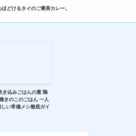
心ほどけるタイのご褒美カレー。
炊き込みごはんの素 鶏
種きのこのごはん 一人
嬉しい常備メシ徹底ガイ