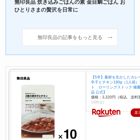
無印良品 炊き込みごはんの素 金目鯛ごはん お
ひとりさまの贅沢を日常に
無印良品の記事をもっと見る
【5辛】素材を生かしたカレー
辛子とチキン180g（1人前）
ト ローリングストック 備
品 公式】
価格：3,320円（税込、送料別
16時点)
楽