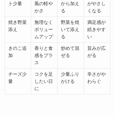
ト少量
風の軽や
から加え
がやさし
かさ
る
くなる
焼き野菜
無理なく
野菜を焼
満足感が
添え
ボリュー
いて添え
続きやす
ムアップ
る
い
きのこ追
香りと食
炒めて混
旨みが広
加
感をプラ
ぜる
がる
ス
チーズ少
コクを足
少量ふり
辛さがや
量
したい日
かける
わらぐ
に