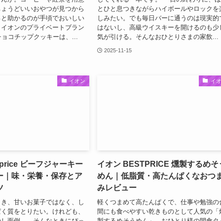
ちょうどいいおやつが見つから
とひと息つきながらハイボールやロックを
ると助かるのが手頃でおいしい
しみたい。でも毎日バーに通うのは現実的
。イオンのプライベートブラン
はないし、高級ウイスキーを開けるのも少
eのチョコチップクッキーは、...
気が引ける。そんなおひとりさまの家飲...
2025-11-15
イオン
イ
tprice ビーフジャーキー
イオン BESTPRICE 燻製するめそ
ー｜味・栄養・保存とア
めん｜低脂質・高たんぱくなおつ
ツ
みレビュー
とき、甘いお菓子ではなく、し
軽くつまめて高たんぱくで、仕事や勉強の
ぱく質をとりたい。けれども、
間にも食べやすい乾きものとして人気の「
少し面倒……そんなときにぴっ
製するめそうめん」。おひとり様の間食タ