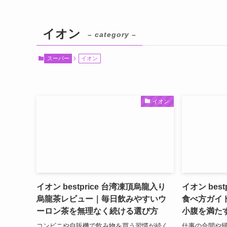
イオン
– category –
スーパー
イオン
イオン
イオン bestprice 台湾凍頂烏龍入り
イオン bes
烏龍茶レビュー｜毎日飲みやすいウ
食べ方ガイド
ーロン茶を無理なく続ける選び方
小腹を満た
コンビニや自販機で飲み物を買う習慣が続く
仕事の合間や