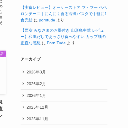
ど
の
【実食レビュー】オーケーストア マ・マー ペペ
ら
ロンチーニ｜にんにく香る冷凍パスタで手軽に1
違
食完結
に
porntude
より
そ
【西友 みなさまのお墨付き 山形鳥中華 レビュ
ー】和風だしであっさり食べやすい カップ麺の
正直な感想
に
Porn Tude
より
良品
アーカイブ
2026年3月
2026年2月
2026年1月
良
2025年12月
直
ン
2025年11月