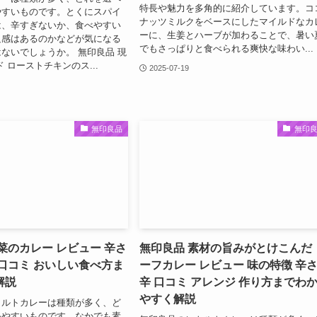
特長や魅力を多角的に紹介しています。コ
やすいものです。とくにスパイ
ナッツミルクをベースにしたマイルドなカ
は、辛すぎないか、食べやすい
ーに、生姜とハーブが加わることで、暑い
足感はあるのかなどが気になる
でもさっぱりと食べられる爽快な味わい...
ないでしょうか。 無印良品 現
 ローストチキンのス...
2025-07-19
無印良品
無印
菜のカレー レビュー 辛さ
無印良品 素材の旨みがとけこんだ 
口コミ おいしい食べ方ま
ーフカレー レビュー 味の特徴 辛さ
解説
辛 口コミ アレンジ 作り方までわ
やすく解説
トルトカレーは種類が多く、ど
いやすいものです。なかでも素