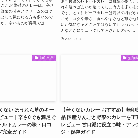
無印良品のレトルトカレーは種類が多く、
こんだ 野菜のカレーは、辛さ
れを選べばよいか迷ってしまう方も多いも
も野菜の甘みとクリームのコク
です。とくにビーフカレーは定番の味だか
品として気になる方も多いので
こそ、コクや辛さ、食べやすさなど細かな
か。辛いものが得意では...
いが気になるところではないでしょうか。
んなときにチェックしておきたいのが、...
2025-07-05
無印良品
無印
くない ほうれん草のキー
【辛くないカレー おすすめ】無印
レビュー｜辛さ0でも満足で
品 国産りんごと野菜のカレーを正
トルトカレーの味・口コ
レビュー 甘口派に役立つ味・アレ
ジ完全ガイド
ジ・保存ガイド