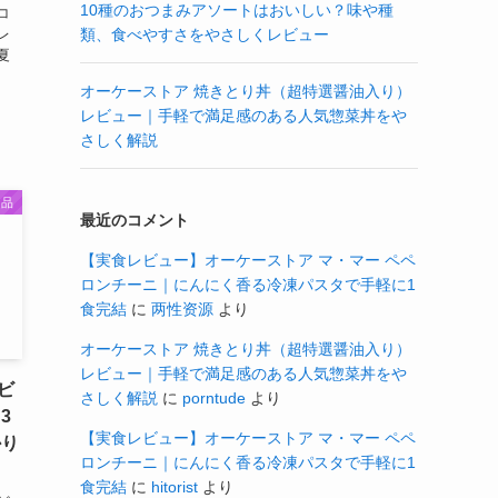
10種のおつまみアソートはおいしい？味や種
コ
レ
類、食べやすさをやさしくレビュー
夏
オーケーストア 焼きとり丼（超特選醤油入り）
レビュー｜手軽で満足感のある人気惣菜丼をや
さしく解説
良品
最近のコメント
【実食レビュー】オーケーストア マ・マー ペペ
ロンチーニ｜にんにく香る冷凍パスタで手軽に1
食完結
に
两性资源
より
オーケーストア 焼きとり丼（超特選醤油入り）
レビュー｜手軽で満足感のある人気惣菜丼をや
ビ
さしく解説
に
porntude
より
3
【実食レビュー】オーケーストア マ・マー ペペ
かり
ロンチーニ｜にんにく香る冷凍パスタで手軽に1
食完結
に
hitorist
より