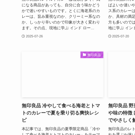
になる商品があっても、自分に合う味かどう
ばよいか迷い
かで迷いやすいものです。とくに海老系のカ
ス系のカレー
レーは、旨み重視なのか、クリーミー系なの
か、具材の満
か、しっかり辛いのかで印象が大きく変わり
方も多いのでは
ます。その点、現地に学ぶ インド ロー...
地に学ぶ インド
2025-07-26
2025-07-20
無印良品
無印良品 冷やして食べる海老とトマ
無印良品 野
トのカレーで夏を乗り切る爽快レシ
や味の特徴 
ピ
でやさしく
本記事では、無印良品の夏季限定商品「冷や
無印良品のレ
して食べる海老とトマトのカレー」をテーマ
れを選ぶか迷